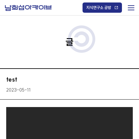
S
k
지식연구소 공방
i
메
p
t
뉴
o
열
c
기
o
/
n
글
닫
t
기
e
n
t
test
2023-05-11