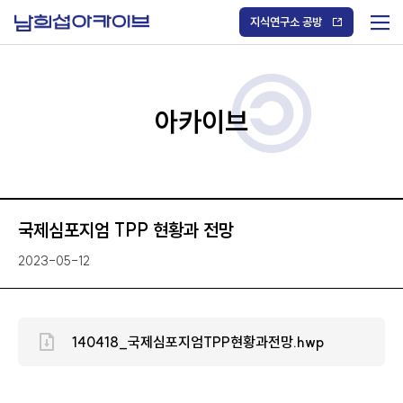
S
k
지식연구소 공방
i
메
p
t
뉴
o
열
c
기
o
/
n
아카이브
닫
t
기
e
n
t
국제심포지엄 TPP 현황과 전망
2023-05-12
140418_국제심포지엄TPP현황과전망.hwp