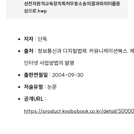
성전자원격교육장치특허무효소송의결과와의미를중
심으로.hwp
저자 :
단독
출처 :
정보통신과 디지털법제. 커뮤니케이션북스. 
인터넷 사업방법의 발명
출판연월일 :
2004-09-30
저술유형 :
논문
공개URL :
https://product.kyobobook.co.kr/detail/S00