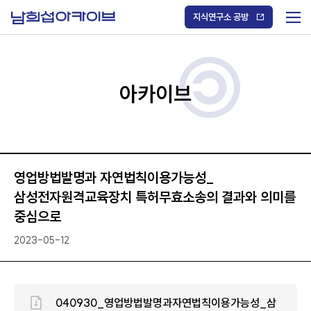
S
k
지식연구소 공방
i
메
p
t
뉴
o
열
c
기
o
/
n
아카이브
닫
t
기
e
n
t
영업방법발명과 자연법칙이용가능성_
삼성전자원격교육장치 특허무효소송의 결과와 의미를
중심으로
2023-05-12
040930_영업방법발명과자연법칙이용가능성_삼