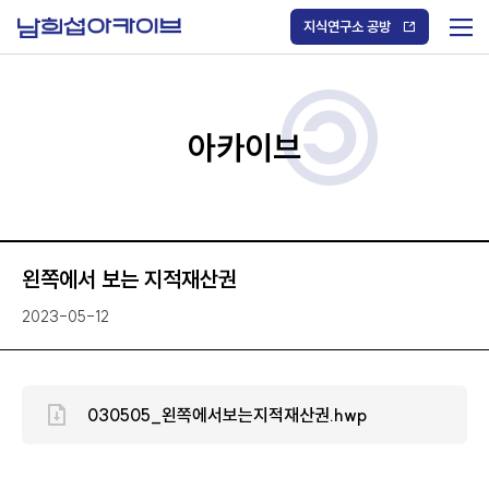
S
k
지식연구소 공방
i
메
p
t
뉴
o
열
c
기
o
/
n
아카이브
닫
t
기
e
n
t
왼쪽에서 보는 지적재산권
2023-05-12
030505_왼쪽에서보는지적재산권.hwp