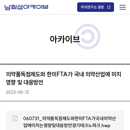
S
k
지식연구소 공방
i
메
p
t
뉴
o
열
c
기
o
/
n
아카이브
닫
t
기
e
n
t
의약품독점제도와 한미FTA가 국내 의약산업에 미치
영향 및 대응방안
2023-05-12
060731_의약품독점제도와한미FTA가국내의약산
업에미치는영향및대응방안경기테크노파크.hwp