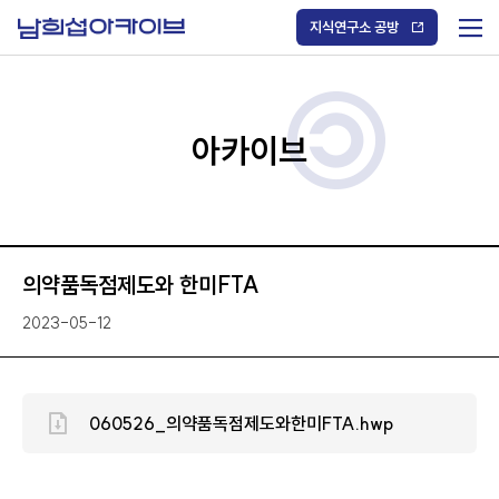
S
k
지식연구소 공방
i
메
p
t
뉴
o
열
c
기
o
/
n
아카이브
닫
t
기
e
n
t
의약품독점제도와 한미FTA
2023-05-12
060526_의약품독점제도와한미FTA.hwp