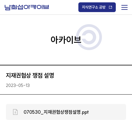
S
k
지식연구소 공방
i
메
p
t
뉴
o
열
c
기
o
/
n
아카이브
닫
t
기
e
n
t
지재권협상 쟁점 설명
2023-05-13
070530_지재권협상쟁점설명.ppt