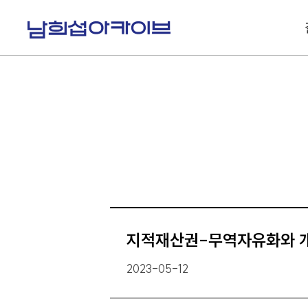
S
k
i
p
t
o
c
o
n
t
e
n
t
지적재산권-무역자유화와 
2023-05-12