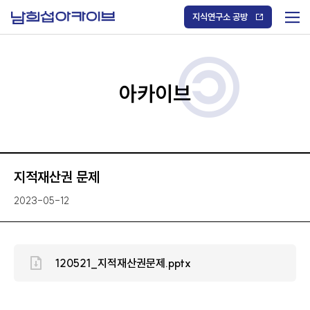
S
k
지식연구소 공방
i
메
p
t
뉴
o
열
c
기
o
/
n
아카이브
닫
t
기
e
n
t
지적재산권 문제
2023-05-12
120521_지적재산권문제.pptx