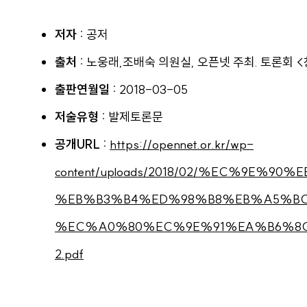
저자 :
공저
출처 :
노웅래,조배숙 의원실, 오픈넷 주최. 토론회 
출판연월일 :
2018-03-05
저술유형 :
발제토론문
공개URL :
https://opennet.or.kr/wp-
content/uploads/2018/02/%EC%9E
%EB%B3%B4%ED%98%B8%EB%A5%B
%EC%A0%80%EC%9E%91%EA%B6%8C%
2.pdf