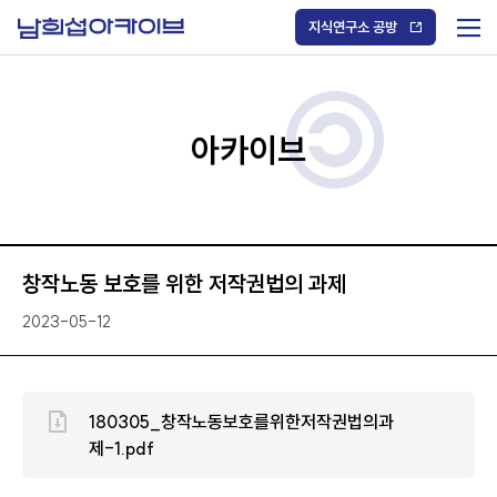
S
k
지식연구소 공방
i
메
p
t
뉴
o
열
c
기
o
/
n
아카이브
닫
t
기
e
n
t
창작노동 보호를 위한 저작권법의 과제
2023-05-12
180305_창작노동보호를위한저작권법의과
제-1.pdf