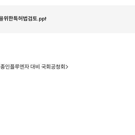
을위한특허법검토.ppt
신종인플루엔자 대비 국회공청회>