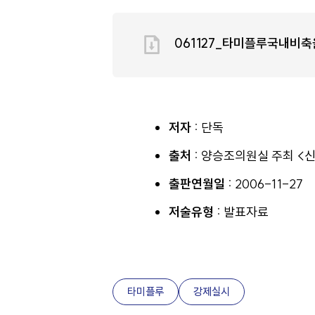
061127_타미플루국내비축
저자 :
단독
출처 :
양승조의원실 주최 <
출판연월일 :
2006-11-27
저술유형 :
발표자료
타미플루
강제실시