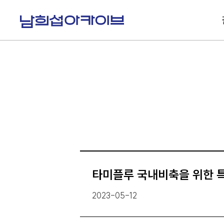
S
k
i
p
t
o
c
o
n
t
e
n
t
타미플루 국내비축을 위한 
2023-05-12