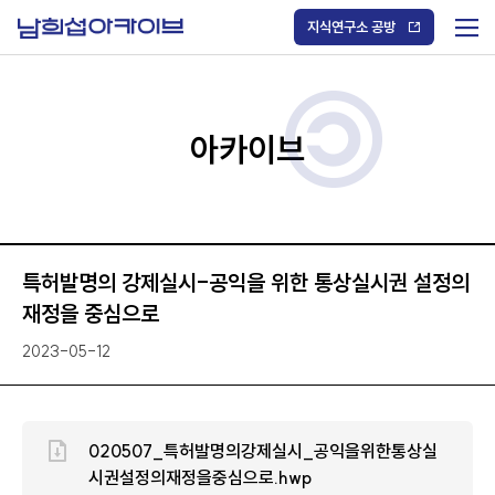
S
k
지식연구소 공방
i
메
p
t
뉴
o
열
c
기
o
/
n
아카이브
닫
t
기
e
n
t
특허발명의 강제실시-공익을 위한 통상실시권 설정의
재정을 중심으로
2023-05-12
020507_특허발명의강제실시_공익을위한통상실
시권설정의재정을중심으로.hwp