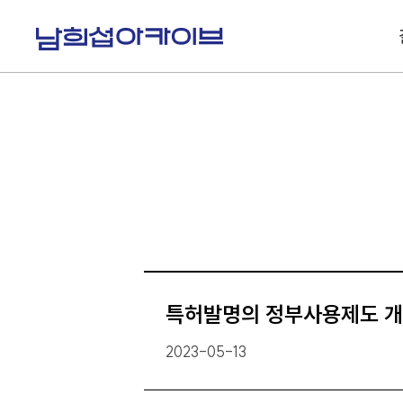
S
k
i
p
t
o
c
o
n
t
e
n
t
특허발명의 정부사용제도 
2023-05-13