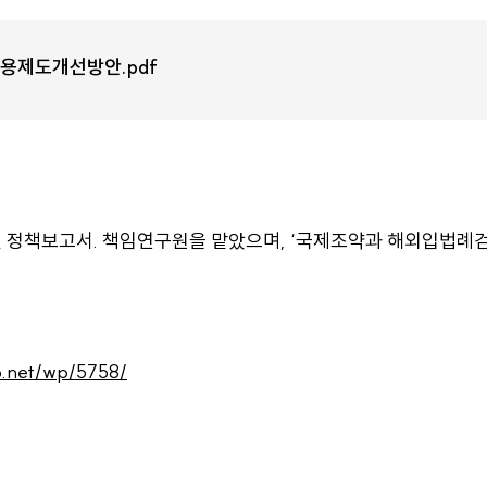
용제도개선방안.pdf
정책보고서. 책임연구원을 맡았으며, ‘국제조약과 해외입법례검
bo.net/wp/5758/