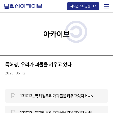
S
k
지식연구소 공방
i
메
p
t
뉴
o
열
c
기
o
/
n
아카이브
닫
t
기
e
n
t
특허청, 우리가 괴물을 키우고 있다
2023-05-12
131013_특허청우리가괴물을키우고있다.hwp
131013_특허청우리가괴물을키우고있다.pdf