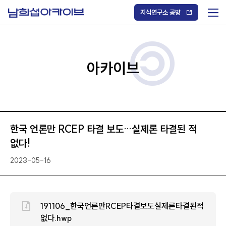
S
k
지식연구소 공방
i
메
p
t
뉴
o
열
c
기
o
/
n
아카이브
닫
t
기
e
n
t
한국 언론만 RCEP 타결 보도…실제론 타결된 적
없다!
2023-05-16
191106_한국언론만RCEP타결보도실제론타결된적
없다.hwp