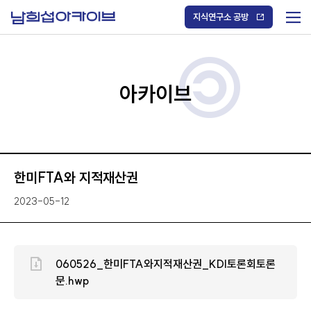
S
k
지식연구소 공방
i
메
p
t
뉴
o
열
c
기
o
/
n
아카이브
닫
t
기
e
n
t
한미FTA와 지적재산권
2023-05-12
060526_한미FTA와지적재산권_KDI토론회토론
문.hwp