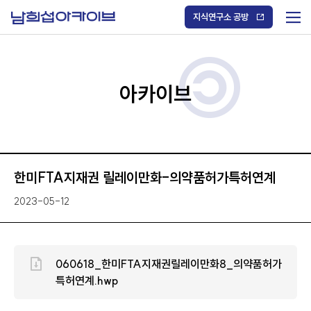
S
k
지식연구소 공방
i
메
p
t
뉴
o
열
c
기
o
/
n
아카이브
닫
t
기
e
n
t
한미FTA지재권 릴레이만화-의약품허가특허연계
2023-05-12
060618_한미FTA지재권릴레이만화8_의약품허가
특허연계.hwp