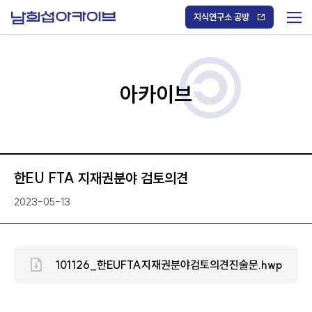
S
k
지식연구소 공방
i
메
p
t
뉴
o
열
c
기
o
/
n
아카이브
닫
t
기
e
n
t
한EU FTA 지재권분야 검토의견
2023-05-13
101126_한EUFTA지재권분야검토의견진술문.hwp