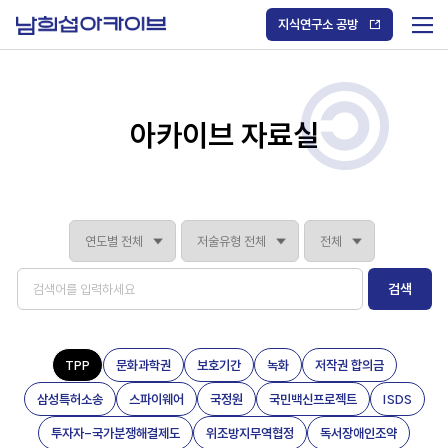
S
k
지식연구소 공방
i
메
p
t
뉴
o
열
c
기
o
/
n
아카이브 자료실
닫
t
기
e
n
t
검색
TPP
문화과학권
보호기간
녹화
저작권 합의금
삼성특허소송
스파이웨어
국정원
국민백신프로젝트
ISDS
투자자-국가분쟁해결제도
위조방지무역협정
독서장애인조약