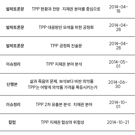
한미FTA
줄기세포연구
공공연구
타미플루
2014-04-
발제토론문
TPP 현황과 전망 : 지재권 분야를 중심으로
18
정부사용강제실시
수출을위한강제실시
영문도메인
생물다양성협약
전통지식
지리적표시
디지털저작물
사적복제
2014-04-
발제토론문
TPP 대응방안 모색을 위한 공청회
28
정보공유
P2P
산업교육진흥법
학교기업화
특허권
2014-04-
병행수입
TRIPS협정
저작권
소프트웨어특허
지적재산권
발제토론문
TPP 공청회 진술문
28
번역
정보접근권
WIPO
용역계약 일반규정
베스트셀러 조항
2014-05-
이슈정리
TPP 지재권 분야 분석
사후보상청구권
공정 보상
계약 공정의 원칙
코로나19
01
특허권 침해
링크
독서장애인
디지털성폭력
RCEP
삶과 죽음의 문제, 보석보다 비싼 의약품 :
2014-06-
단행본
저작권 귀속
정부용역 소프트웨어 개발
공공발주 소프트웨어
30
TPP는 어떻게 의약품 가격을 폭등시키는가
국유재산법
에볼라
한중 FTA
소프트웨어 저작권
2014-10-
이슈정리
TPP 2차 유출본 분석 : 지재권 분야
정보매개자의 책임
특허분쟁
특허괴물
저작권침해죄
푸제온
01
ACTA
해적당
ISD
OSP면책조항
약사법
디지털도서관
칼럼
TPP 지재권 협상의 위험성
2014-10-21
자료독점권
무역과 지적재산권
허가특허연계
비위반제소