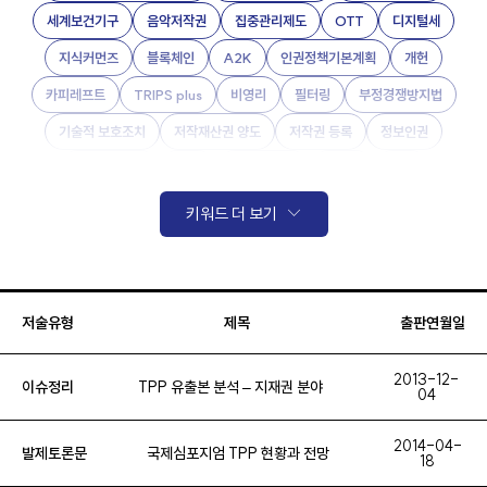
세계보건기구
음악저작권
집중관리제도
OTT
디지털세
지식커먼즈
블록체인
A2K
인권정책기본계획
개헌
카피레프트
TRIPS plus
비영리
필터링
부정경쟁방지법
기술적 보호조치
저작재산권 양도
저작권 등록
정보인권
스마트보안관
CDN
P2P 그리드
해킹팀
RCS
국가정보원
오픈백신
음란물
합의금
부가통신서비스사업자
키워드 더 보기
미국
권리남용
신의성실의 원칙
폰트
사진
약관규제법
개별금지조항
공정거래법
보유효과
보상청구권
BSA
IDC
GAO
SPC
상표
포괄적 이용허락 금지
형사처벌
저술유형
제목
출판연월일
ISP
대여권 라이선스
경쟁법
클라이언트 액세스 라이선스
2013-12-
이슈정리
TPP 유출본 분석 – 지재권 분야
CAL
지식재산기본법
일반적 감시의무
일시적 저장
04
법정손해배상제도
온라인서비스제공자
2014-04-
발제토론문
국제심포지엄 TPP 현황과 전망
18
특수한 유형의 온라인서비스제공자
웹하드
특허
분쟁해결절차