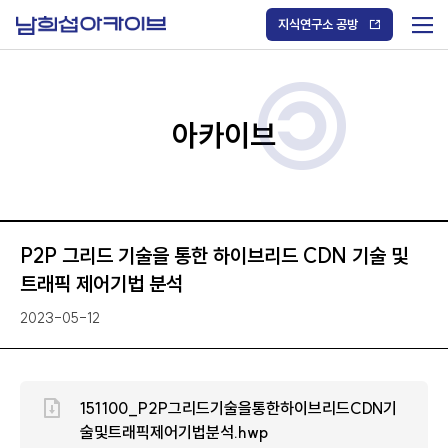
S
k
지식연구소 공방
i
메
p
t
뉴
o
열
c
기
o
/
n
아카이브
닫
t
기
e
n
t
P2P 그리드 기술을 통한 하이브리드 CDN 기술 및
트래픽 제어기법 분석
2023-05-12
151100_P2P그리드기술을통한하이브리드CDN기
술및트래픽제어기법분석.hwp