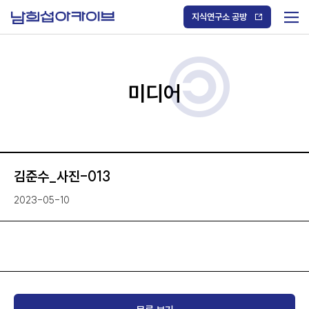
S
k
지식연구소 공방
i
메
p
t
뉴
o
열
c
기
o
/
n
미디어
닫
t
기
e
n
t
김준수_사진-013
2023-05-10