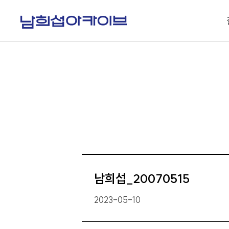
S
k
i
p
t
o
c
o
n
t
e
n
t
남희섭_20070515
2023-05-10