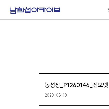
S
k
i
p
t
o
c
o
n
t
e
n
t
농성장_P1260146_진보넷
2023-05-10