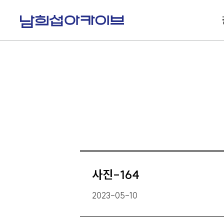
S
k
i
p
t
o
c
o
n
t
e
n
t
사진-164
2023-05-10