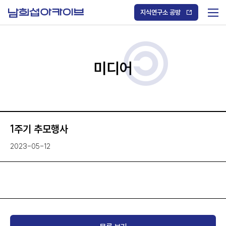
S
k
지식연구소 공방
i
메
p
t
뉴
o
열
c
기
o
/
n
미디어
닫
t
기
e
n
t
1주기 추모행사
2023-05-12