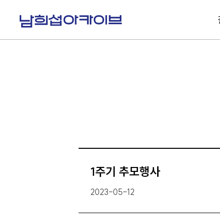
S
k
i
p
t
o
c
o
n
t
e
n
t
1주기 추모행사
2023-05-12