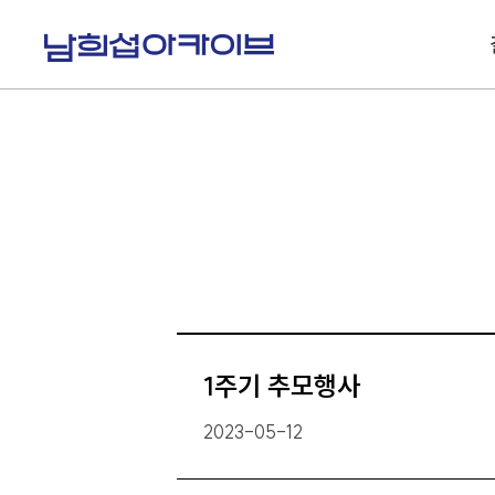
S
k
i
p
t
o
c
o
n
t
e
n
t
1주기 추모행사
2023-05-12