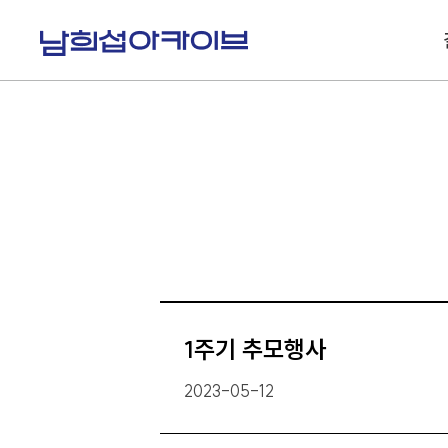
S
k
i
p
t
o
c
o
n
t
e
n
t
1주기 추모행사
2023-05-12