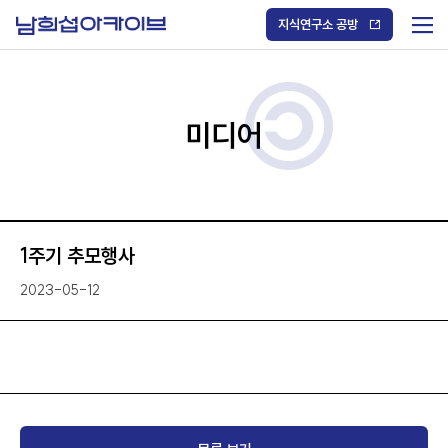
S
k
지식연구소 공방
i
메
p
t
뉴
o
열
c
기
o
/
n
미디어
닫
t
기
e
n
t
1주기 추모행사
2023-05-12