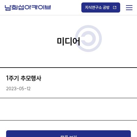
S
k
지식연구소 공방
i
메
p
t
뉴
o
열
c
기
o
/
n
미디어
닫
t
기
e
n
t
1주기 추모행사
2023-05-12