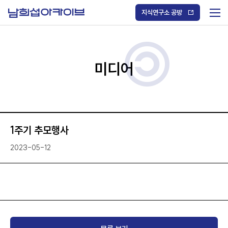
S
k
지식연구소 공방
i
메
p
t
뉴
o
열
c
기
o
/
n
미디어
닫
t
기
e
n
t
1주기 추모행사
2023-05-12