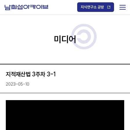
S
k
지식연구소 공방
i
메
p
t
뉴
o
열
c
기
o
/
n
미디어
닫
t
기
e
n
t
지적재산법 3주차 3-1
2023-05-10