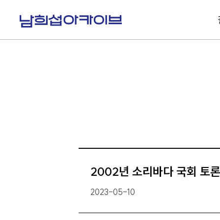
S
k
i
p
t
o
c
o
n
t
e
n
t
2002년 소리바다 국회 토론
2023-05-10