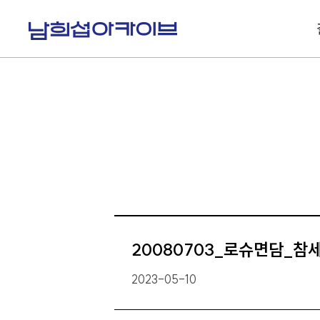
S
k
i
p
t
o
c
o
n
t
e
n
t
20080703_로슈면담_참
2023-05-10