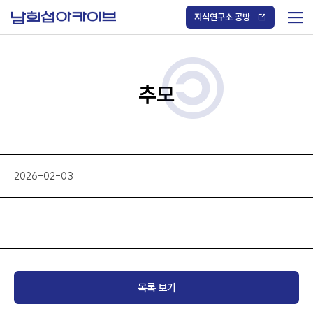
S
k
지식연구소 공방
i
메
p
t
뉴
o
열
c
기
o
/
n
추모
닫
t
기
e
n
t
2026-02-03
목록 보기