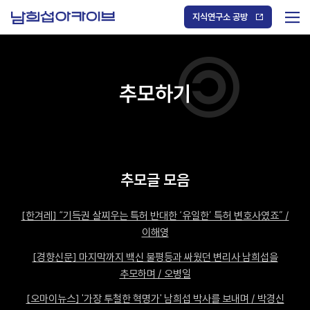
S
k
지식연구소 공방
i
메
p
t
뉴
o
열
c
기
o
/
n
추모하기
닫
t
기
e
n
t
추모글 모음
[한겨레] “기득권 살찌우는 특허 반대한 ‘유일한’ 특허 변호사였죠” /
이해영
[경향신문] 마지막까지 백신 불평등과 싸웠던 변리사 남희섭을
추모하며 / 오병일
[오마이뉴스] '가장 투철한 혁명가' 남희섭 박사를 보내며 / 박경신