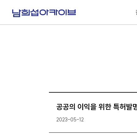
S
k
i
p
t
o
c
o
n
t
e
n
t
공공의 이익을 위한 특허발
2023-05-12