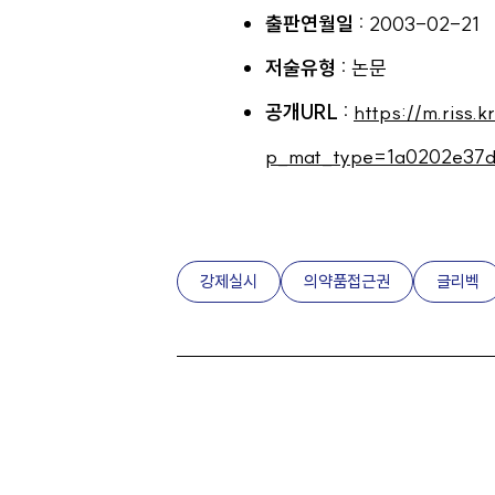
출판연월일 :
2003-02-21
저술유형 :
논문
공개URL :
https://m.riss.k
p_mat_type=1a0202e37d
강제실시
의약품접근권
글리벡