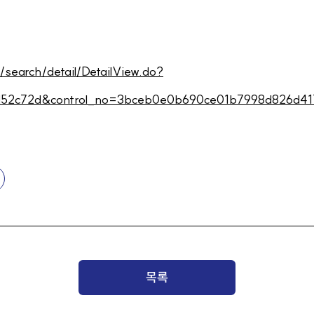
r/search/detail/DetailView.do?
52c72d&control_no=3bceb0e0b690ce01b7998d826d417
목록