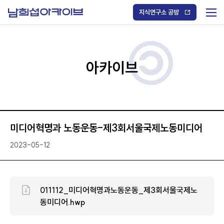
S
k
지식연구소 공방
i
메
p
t
뉴
o
열
c
기
o
/
n
아카이브
닫
t
기
e
n
t
미디어혁명과 노동운동-제3회서울국제노동미디어
2023-05-12
011112_미디어혁명과노동운동_제3회서울국제노
동미디어.hwp