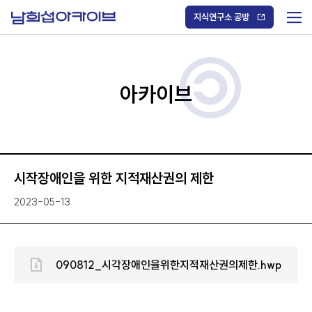
S
k
지식연구소 공방
i
메
p
t
뉴
o
열
c
기
o
/
n
아카이브
닫
t
기
e
n
t
시작장애인을 위한 지적재산권의 제한
2023-05-13
090812_시각장애인을위한지적재산권의제한.hwp