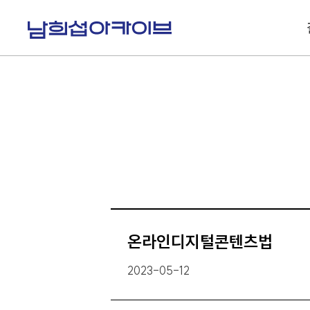
S
k
i
p
t
o
c
o
n
t
e
n
t
온라인디지털콘텐츠법
2023-05-12