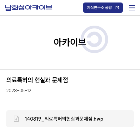
S
k
지식연구소 공방
i
메
p
t
뉴
o
열
c
기
o
/
n
아카이브
닫
t
기
e
n
t
의료특허의 현실과 문제점
2023-05-12
140819_의료특허의현실과문제점.hwp