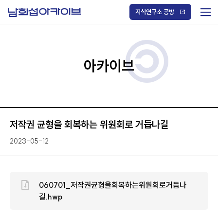
S
k
지식연구소 공방
i
메
p
t
뉴
o
열
c
기
o
/
n
아카이브
닫
t
기
e
n
t
저작권 균형을 회복하는 위원회로 거듭나길
2023-05-12
060701_저작권균형을회복하는위원회로거듭나
길.hwp