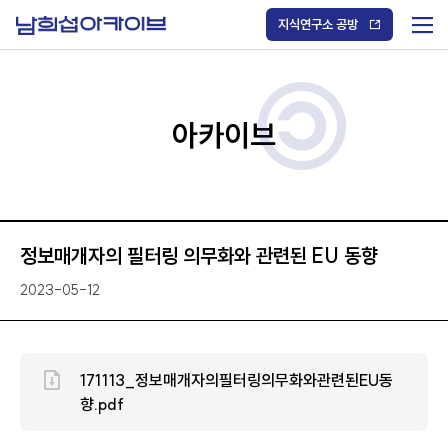
S
k
지식연구소 공방
i
메
p
t
뉴
o
열
c
기
o
/
n
아카이브
닫
t
기
e
n
t
정보매개자의 필터링 의무화와 관련된 EU 동향
2023-05-12
171113_정보매개자의필터링의무화와관련된EU동
향.pdf