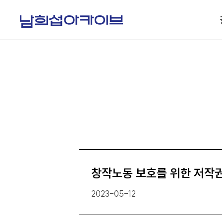
S
k
i
p
t
o
c
o
n
t
e
n
t
창작노동 보호를 위한 저작
2023-05-12