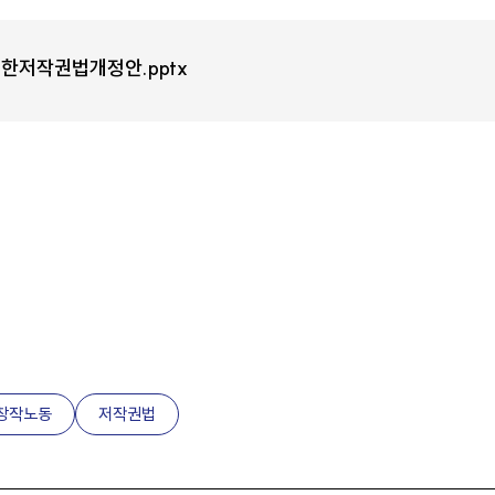
한저작권법개정안.pptx
창작노동
저작권법