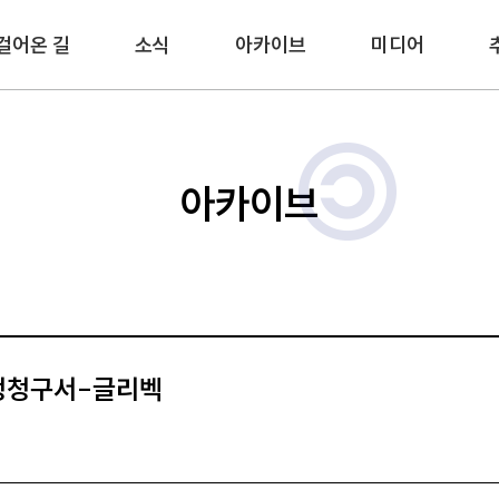
걸어온 길
소식
아카이브
미디어
아카이브
정청구서-글리벡