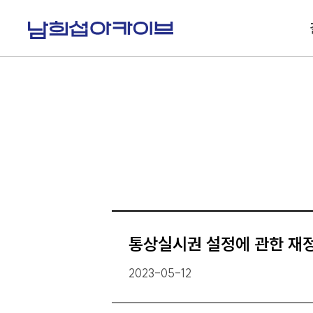
S
k
i
p
t
o
c
o
n
t
e
n
t
통상실시권 설정에 관한 재
2023-05-12