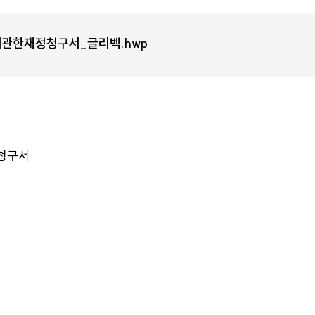
에관한재정청구서_글리벡.hwp
 청구서