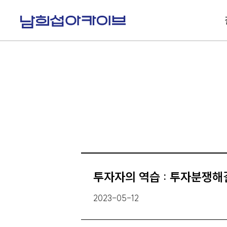
S
k
i
p
t
o
c
o
n
t
e
n
t
투자자의 역습 : 투자분쟁
2023-05-12