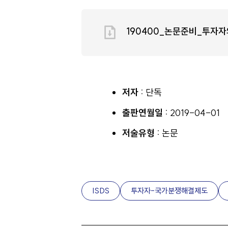
190400_논문준비_투자
저자 :
단독
출판연월일 :
2019-04-01
저술유형 :
논문
ISDS
투자자-국가분쟁해결제도