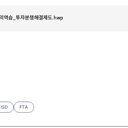
자의역습_투자분쟁해결제도.hwp
ISD
FTA