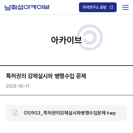
S
k
지식연구소 공방
i
메
p
t
뉴
o
열
c
기
o
/
n
아카이브
닫
t
기
e
n
t
특허권의 강제실시와 병행수입 문제
2023-05-11
010903_특허권의강제실시와병행수입문제.hwp