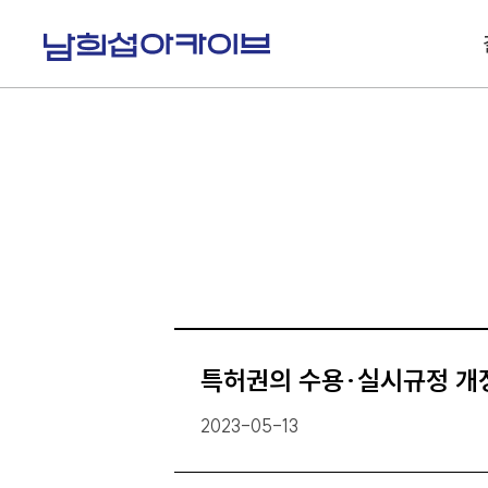
S
k
i
p
t
o
c
o
n
t
e
n
t
특허권의 수용·실시규정 개
2023-05-13