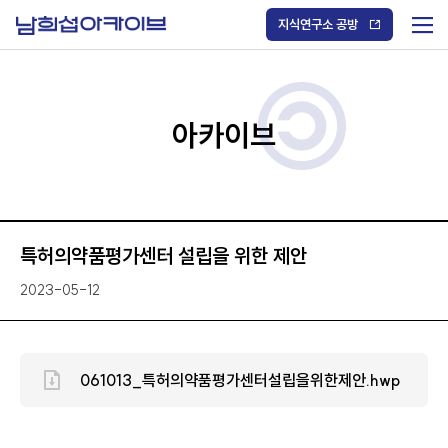
S
k
지식연구소 공방
i
메
p
t
뉴
o
열
c
기
o
/
n
아카이브
닫
t
기
e
n
t
특허의약품평가센터 설립을 위한 제안
2023-05-12
061013_특허의약품평가센터설립을위한제안.hwp