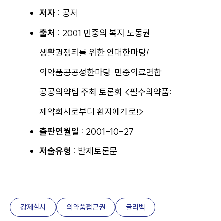
저자 :
공저
출처 :
2001 민중의 복지.노동권.
생활권쟁취를 위한 연대한마당/
의약품공공성한마당. 민중의료연합
공공의약팀 주최 토론회 <필수의약품:
제약회사로부터 환자에게로!>
출판연월일 :
2001-10-27
저술유형 :
발제토론문
강제실시
의약품접근권
글리벡