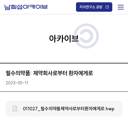
S
k
지식연구소 공방
i
메
p
t
뉴
o
열
c
기
o
/
n
아카이브
닫
t
기
e
n
t
필수의약품: 제약회사로부터 환자에게로
2023-05-11
011027_필수의약품제약사로부터환자에게로.hwp